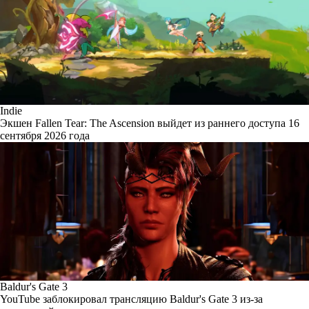
Indie
Экшен Fallen Tear: The Ascension выйдет из раннего доступа 16
сентября 2026 года
Baldur's Gate 3
YouTube заблокировал трансляцию Baldur's Gate 3 из-за