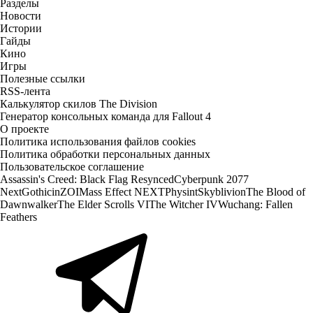
Разделы
Новости
Истории
Гайды
Кино
Игры
Полезные ссылки
RSS-лента
Калькулятор скилов The Division
Генератор консольных команда для Fallout 4
О проекте
Политика использования файлов cookies
Политика обработки персональных данных
Пользовательское соглашение
Assassin's Creed: Black Flag Resynced
Cyberpunk 2077
Next
Gothic
inZOI
Mass Effect NEXT
Physint
Skyblivion
The Blood of
Dawnwalker
The Elder Scrolls VI
The Witcher IV
Wuchang: Fallen
Feathers