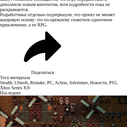
дополнили новым контентом, хотя подробности пока не
раскрываются.
Разработчики отдельно подчеркнули, что проект не меняет
жанровую основу: это по-прежнему сюжетное одиночное
приключение, а не RPG.
Поделиться
Теги материала
Stealth
,
Ubisoft
,
Remake
,
PC
,
Action
,
Adventure
,
Новости
,
PS5
,
Xbox Series X|S
Последнее