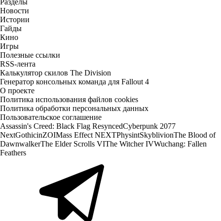
Разделы
Новости
Истории
Гайды
Кино
Игры
Полезные ссылки
RSS-лента
Калькулятор скилов The Division
Генератор консольных команда для Fallout 4
О проекте
Политика использования файлов cookies
Политика обработки персональных данных
Пользовательское соглашение
Assassin's Creed: Black Flag Resynced
Cyberpunk 2077
Next
Gothic
inZOI
Mass Effect NEXT
Physint
Skyblivion
The Blood of
Dawnwalker
The Elder Scrolls VI
The Witcher IV
Wuchang: Fallen
Feathers