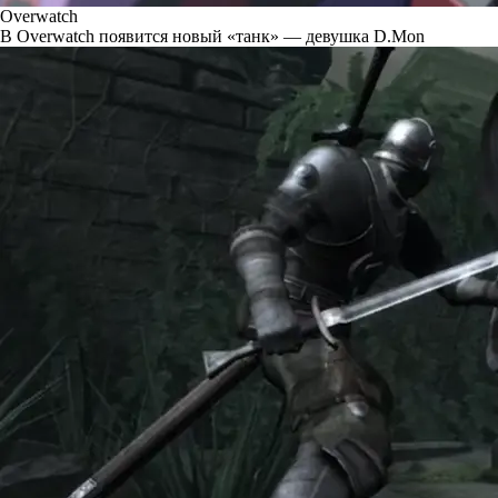
Overwatch
В Overwatch появится новый «танк» — девушка D.Mon