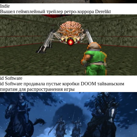
Indie
Вышел геймплейный трейлер ретро-хоррора Derelikt
id Software
id Software продавала пустые коробки DOOM тайваньским
пиратам для распространения игры