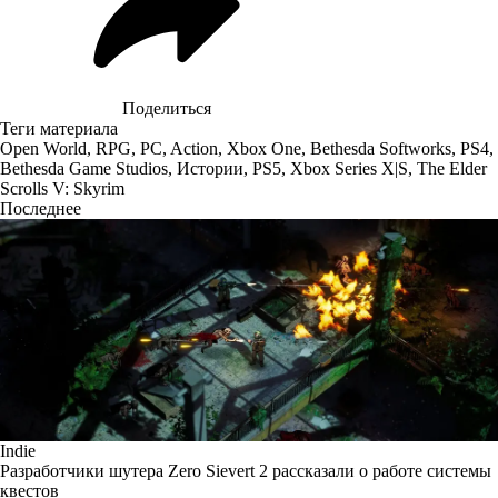
Поделиться
Теги материала
Open World
,
RPG
,
PC
,
Action
,
Xbox One
,
Bethesda Softworks
,
PS4
,
Bethesda Game Studios
,
Истории
,
PS5
,
Xbox Series X|S
,
The Elder
Scrolls V: Skyrim
Последнее
Indie
Разработчики шутера Zero Sievert 2 рассказали о работе системы
квестов