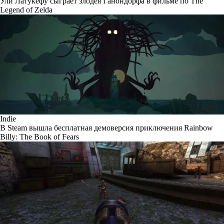
Ули Латукефу сыграет злодея Ганондорфа в фильме по The
Legend of Zelda
Indie
В Steam вышла бесплатная демоверсия приключения Rainbow
Billy: The Book of Fears