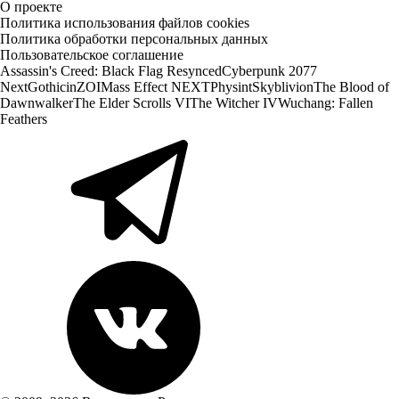
О проекте
Политика использования файлов cookies
Политика обработки персональных данных
Пользовательское соглашение
Assassin's Creed: Black Flag Resynced
Cyberpunk 2077
Next
Gothic
inZOI
Mass Effect NEXT
Physint
Skyblivion
The Blood of
Dawnwalker
The Elder Scrolls VI
The Witcher IV
Wuchang: Fallen
Feathers