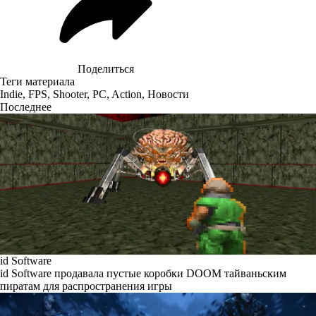
Поделиться
Теги материала
Indie
,
FPS
,
Shooter
,
PC
,
Action
,
Новости
Последнее
id Software
id Software продавала пустые коробки DOOM тайваньским
пиратам для распространения игры