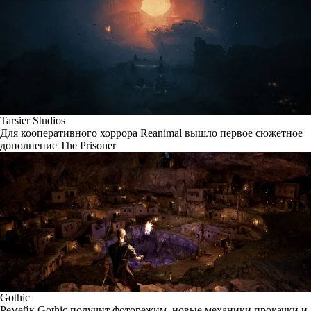
Tarsier Studios
Для кооперативного хоррора Reanimal вышло первое сюжетное
дополнение The Prisoner
Gothic
Ремейк Gothic получит фоторежим, новые механики прокачки и