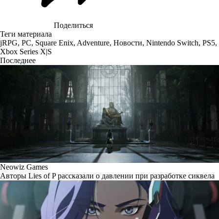
Поделиться
Теги материала
jRPG
,
PC
,
Square Enix
,
Adventure
,
Новости
,
Nintendo Switch
,
PS5
,
Xbox Series X|S
Последнее
Neowiz Games
Авторы Lies of P рассказали о давлении при разработке сиквела