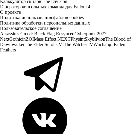
Калькулятор скилов The Division
Генератор консольных команда для Fallout 4
О проекте
Политика использования файлов cookies
Политика обработки персональных данных
Пользовательское соглашение
Assassin's Creed: Black Flag Resynced
Cyberpunk 2077
Next
Gothic
inZOI
Mass Effect NEXT
Physint
Skyblivion
The Blood of
Dawnwalker
The Elder Scrolls VI
The Witcher IV
Wuchang: Fallen
Feathers