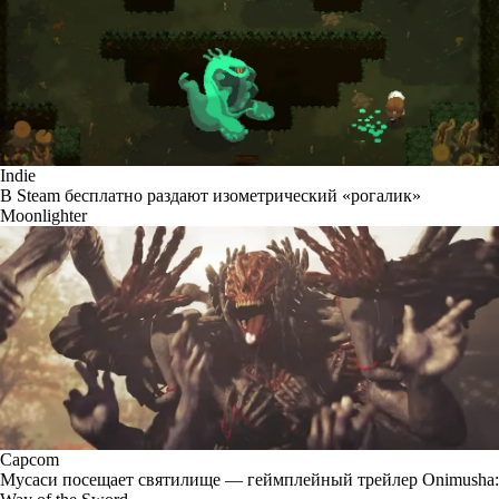
Indie
В Steam бесплатно раздают изометрический «рогалик»
Moonlighter
Capcom
Мусаси посещает святилище — геймплейный трейлер Onimusha: