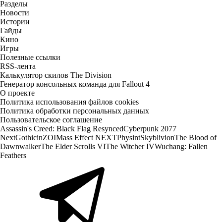
Разделы
Новости
Истории
Гайды
Кино
Игры
Полезные ссылки
RSS-лента
Калькулятор скилов The Division
Генератор консольных команда для Fallout 4
О проекте
Политика использования файлов cookies
Политика обработки персональных данных
Пользовательское соглашение
Assassin's Creed: Black Flag Resynced
Cyberpunk 2077
Next
Gothic
inZOI
Mass Effect NEXT
Physint
Skyblivion
The Blood of
Dawnwalker
The Elder Scrolls VI
The Witcher IV
Wuchang: Fallen
Feathers