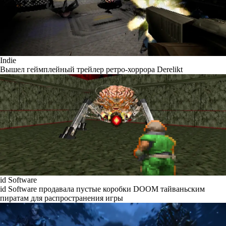
Indie
Вышел геймплейный трейлер ретро-хоррора Derelikt
id Software
id Software продавала пустые коробки DOOM тайваньским
пиратам для распространения игры