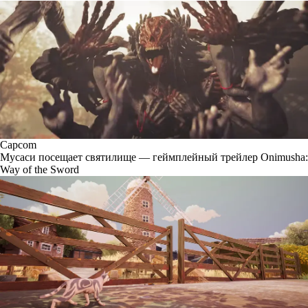
Capcom
Мусаси посещает святилище — геймплейный трейлер Onimusha:
Way of the Sword