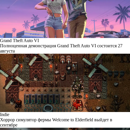
Grand Theft Auto VI
Полноценная демонстрация Grand Theft Auto VI состоится 27
августа
Indie
Хоррор симулятор фермы Welcome to Elderfield выйдет в
сентябре