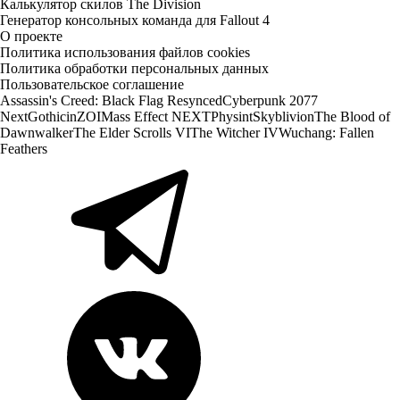
Калькулятор скилов The Division
Генератор консольных команда для Fallout 4
О проекте
Политика использования файлов cookies
Политика обработки персональных данных
Пользовательское соглашение
Assassin's Creed: Black Flag Resynced
Cyberpunk 2077
Next
Gothic
inZOI
Mass Effect NEXT
Physint
Skyblivion
The Blood of
Dawnwalker
The Elder Scrolls VI
The Witcher IV
Wuchang: Fallen
Feathers