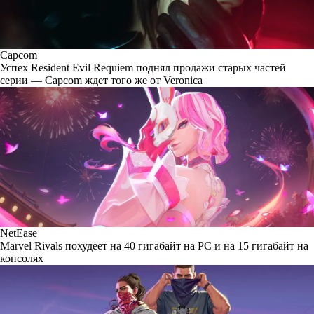
Capcom
Успех Resident Evil Requiem поднял продажи старых частей
серии — Capcom ждет того же от Veronica
NetEase
Marvel Rivals похудеет на 40 гигабайт на PC и на 15 гигабайт на
консолях