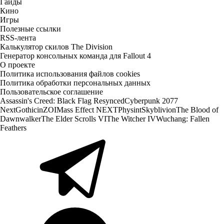
Гайды
Кино
Игры
Полезные ссылки
RSS-лента
Калькулятор скилов The Division
Генератор консольных команда для Fallout 4
О проекте
Политика использования файлов cookies
Политика обработки персональных данных
Пользовательское соглашение
Assassin's Creed: Black Flag Resynced
Cyberpunk 2077
Next
Gothic
inZOI
Mass Effect NEXT
Physint
Skyblivion
The Blood of
Dawnwalker
The Elder Scrolls VI
The Witcher IV
Wuchang: Fallen
Feathers