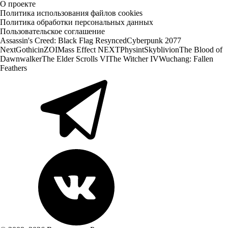
О проекте
Политика использования файлов cookies
Политика обработки персональных данных
Пользовательское соглашение
Assassin's Creed: Black Flag Resynced
Cyberpunk 2077
Next
Gothic
inZOI
Mass Effect NEXT
Physint
Skyblivion
The Blood of
Dawnwalker
The Elder Scrolls VI
The Witcher IV
Wuchang: Fallen
Feathers