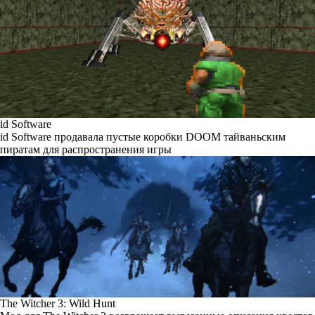
id Software
id Software продавала пустые коробки DOOM тайваньским
пиратам для распространения игры
The Witcher 3: Wild Hunt