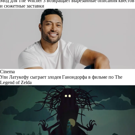
Мод для The Witcher 3 возвращает вырезанные описания квестов
и сюжетные заставки
Cinema
Ули Латукефу сыграет злодея Ганондорфа в фильме по The
Legend of Zelda