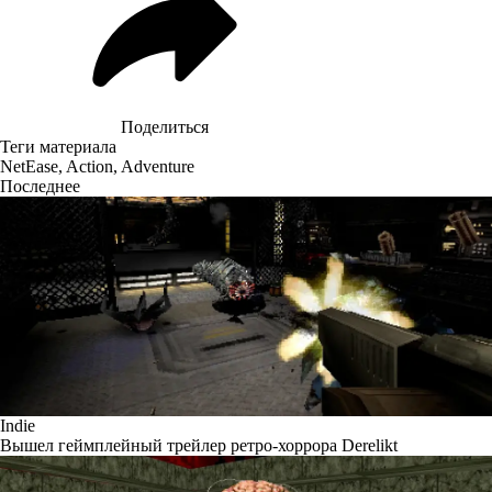
Поделиться
Теги материала
NetEase
,
Action
,
Adventure
Последнее
Indie
Вышел геймплейный трейлер ретро-хоррора Derelikt