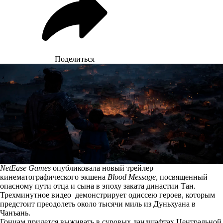
Поделиться
NetEase Games
опубликовала новый трейлер
кинематографического экшена
Blood Message
, посвященный
опасному пути отца и сына в эпоху заката династии Тан.
Трехминутное видео демонстрирует одиссею героев, которым
предстоит преодолеть около тысячи миль из Дуньхуана в
Чанъань.
Гонцам придется выживать в суровых ландшафтах Центральной