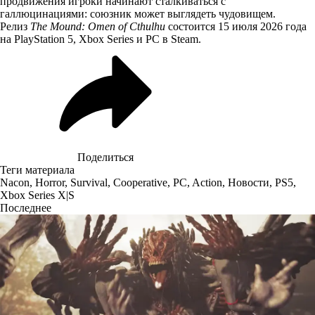
продвижения игроки начинают сталкиваться с
галлюцинациями: союзник может выглядеть чудовищем.
Релиз
The Mound: Omen of Cthulhu
состоится 15 июля 2026 года
на PlayStation 5, Xbox Series и PC в Steam.
Поделиться
Теги материала
Nacon
,
Horror
,
Survival
,
Cooperative
,
PC
,
Action
,
Новости
,
PS5
,
Xbox Series X|S
Последнее