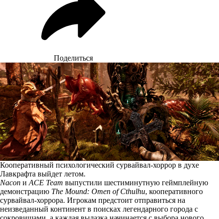
Поделиться
Кооперативный психологический сурвайвал-хоррор в духе
Лавкрафта выйдет летом.
Nacon
и
ACE Team
выпустили шестиминутную геймплейную
демонстрацию
The Mound: Omen of Cthulhu
, кооперативного
сурвайвал-хоррора. Игрокам предстоит отправиться на
неизведанный континент в поисках легендарного города с
сокровищами, а каждая вылазка начинается с выбора нового