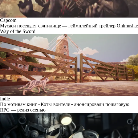
Capcom
Мусаси посещает святилище — геймплейный трейлер Onimusha:
Way of the Sword
Indie
По мотивам книг «Коты-воители» анонсировали пошаговую
RPG — релиз осенью