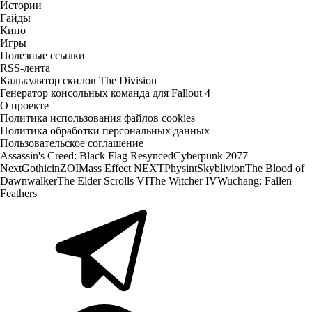
Истории
Гайды
Кино
Игры
Полезные ссылки
RSS-лента
Калькулятор скилов The Division
Генератор консольных команда для Fallout 4
О проекте
Политика использования файлов cookies
Политика обработки персональных данных
Пользовательское соглашение
Assassin's Creed: Black Flag Resynced
Cyberpunk 2077
Next
Gothic
inZOI
Mass Effect NEXT
Physint
Skyblivion
The Blood of
Dawnwalker
The Elder Scrolls VI
The Witcher IV
Wuchang: Fallen
Feathers