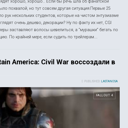
лядят хорошо, хорошо… Если бы речь шла об фанатской
было похвалой, но тут совсем другая ситуация.Первые 25
ело рук нескольких студентов, которые на чистом энтузиазме
ядят очень дешево, декорации? Ну по факту их нет, CGI
леры заставляют волосы шевелиться, а “мурашки” бегать по
ю. По крайней мере, если судить по трейлерам....
in America: Civil War воссоздали в
PUBLISHED:
LASTANOSA
FALLOUT 4