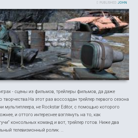
PUBLISHED:
JOHN
FALLOUT 4
играх - сцены из фильмов, трейлеры фильмов, да даже
го творчества.На этот раз воссоздан трейлер первого сезона
ет ни мультиплеера, не Rockstar Editor, с помощью которого
нее, и оттого интереснее взглянуть на то, как
учи” консольных команд и вот, трейлер готов. Ниже два
льный телевизионный ролик. ...