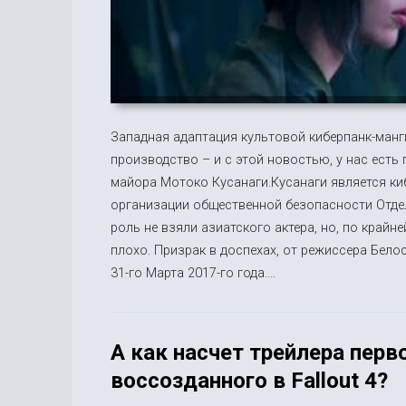
Западная адаптация культовой киберпанк-манги
производство – и с этой новостью, у нас есть
майора Мотоко Кусанаги.Кусанаги является ки
организации общественной безопасности Отдел 
роль не взяли азиатского актера, но, по крайн
плохо. Призрак в доспехах, от режиссера Бело
31-го Марта 2017-го года....
А как насчет трейлера перв
воссозданного в Fallout 4?