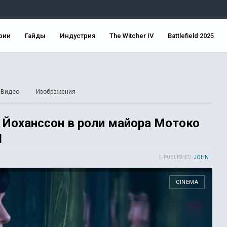
рии
Гайды
Индустрия
The Witcher IV
Battlefield 2025
Видео
Изображения
 Йоханссон в роли майора Мотоко
l
PUBLISHED:
JOHN
CINEMA