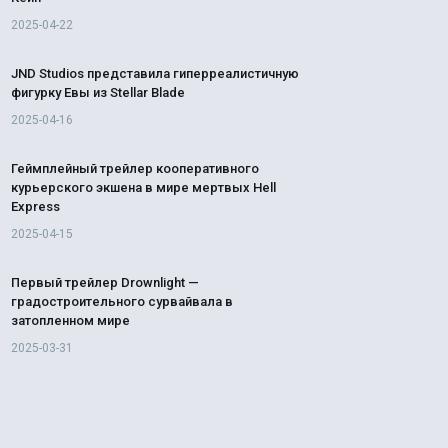
2025-04-22
JND Studios представила гиперреалистичную
фигурку Евы из Stellar Blade
2025-04-16
Геймплейный трейлер кооперативного
курьерского экшена в мире мертвых Hell
Express
2025-04-15
Первый трейлер Drownlight —
градостроительного сурвайвала в
затопленном мире
2025-03-31