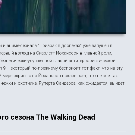
 и аниме-сериала "Призрак в доспехах" уже запущен в
 первый взгляд на Скарлетт Йоханссон в главной роли,
бернетически-улучшенной главой антитеррористической
9. Некоторый по-прежнему беспокоит тот факт, что на эту
ей мере скриншот с Йоханссон показывает, что не все так
снежки и охотника, Руперта Сандерса, как ожидается, выйдет
ого сезона The Walking Dead