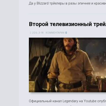
Да у Blizzard трйелеры в разы эпичнее и красив
Второй телевизионный трей
20 6-, 3-18
КОММЕНТАРИИ:
0
Официальный канал Legendary на Youtube опуб