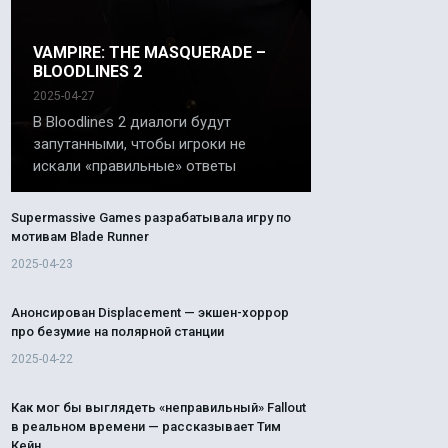
VAMPIRE: THE MASQUERADE –
BLOODLINES 2
2025-04-27
В Bloodlines 2 диалоги будут
запутанными, чтобы игроки не
искали «правильные» ответы
Supermassive Games разрабатывала игру по
мотивам Blade Runner
2025-04-23
Анонсирован Displacement — экшен-хоррор
про безумие на полярной станции
2025-04-22
Как мог бы выглядеть «неправильный» Fallout
в реальном времени — рассказывает Тим
Кейн