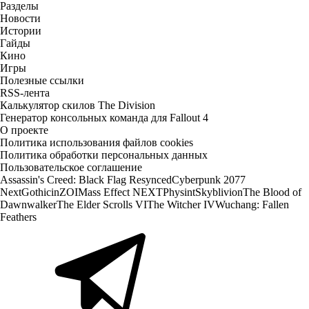
Разделы
Новости
Истории
Гайды
Кино
Игры
Полезные ссылки
RSS-лента
Калькулятор скилов The Division
Генератор консольных команда для Fallout 4
О проекте
Политика использования файлов cookies
Политика обработки персональных данных
Пользовательское соглашение
Assassin's Creed: Black Flag Resynced
Cyberpunk 2077
Next
Gothic
inZOI
Mass Effect NEXT
Physint
Skyblivion
The Blood of
Dawnwalker
The Elder Scrolls VI
The Witcher IV
Wuchang: Fallen
Feathers