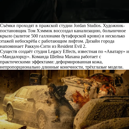
Съёмки проходят в пражской студии Jordan Studios. Художник-
постановщик Том Хэммок воссоздал канализацию, больничное
крыло (залитое 500 галлонами бутафорской крови) и несколько
этажей небоскрёба с работающим лифтом. Дизайн города
напоминает Раккун-Сити из Resident Evil 2.
Существ создаёт студия Legacy Effects, известная по «Аватару» и
«Мандалорцу». Команда Шейна Махана работает с
практическими эффектами: деформированная кожа,
непропорционально длинные конечности, трёхглазые модели.