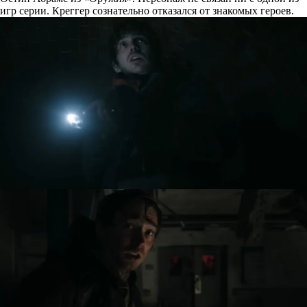
игр серии. Креггер сознательно отказался от знакомых героев.