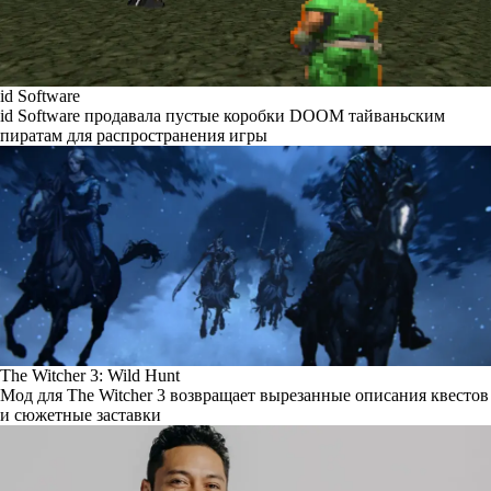
id Software
id Software продавала пустые коробки DOOM тайваньским
пиратам для распространения игры
The Witcher 3: Wild Hunt
Мод для The Witcher 3 возвращает вырезанные описания квестов
и сюжетные заставки