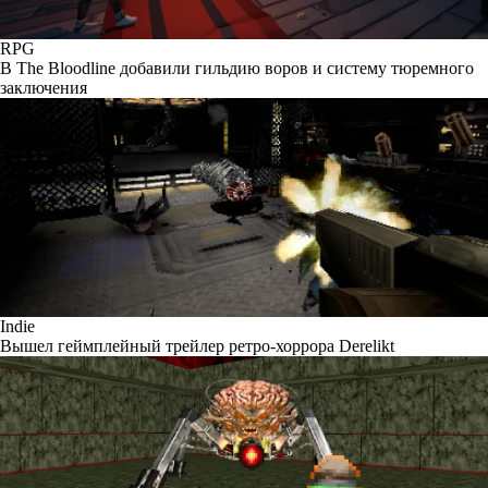
RPG
В The Bloodline добавили гильдию воров и систему тюремного
заключения
Indie
Вышел геймплейный трейлер ретро-хоррора Derelikt