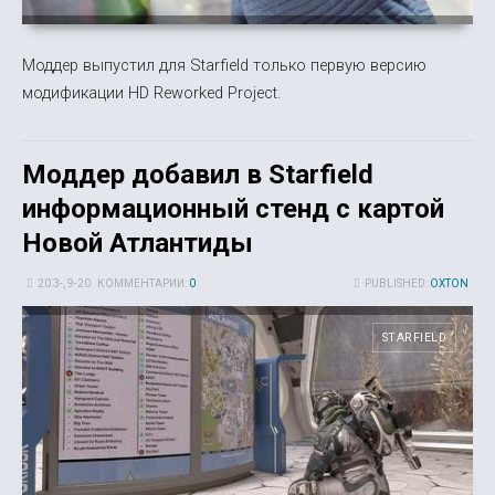
Моддер выпустил для Starfield только первую версию
модификации HD Reworked Project.
Моддер добавил в Starfield
информационный стенд с картой
Новой Атлантиды
20 3-, 9-20
КОММЕНТАРИИ:
0
PUBLISHED:
OXTON
STARFIELD