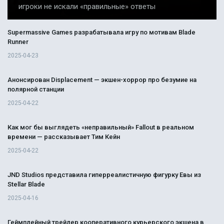
игроки не искали «правильные» ответы
Supermassive Games разрабатывала игру по мотивам Blade
Runner
2025-04-23
Анонсирован Displacement — экшен-хоррор про безумие на
полярной станции
2025-04-22
Как мог бы выглядеть «неправильный» Fallout в реальном
времени — рассказывает Тим Кейн
2025-04-22
JND Studios представила гиперреалистичную фигурку Евы из
Stellar Blade
2025-04-16
Геймплейный трейлер кооперативного курьерского экшена в