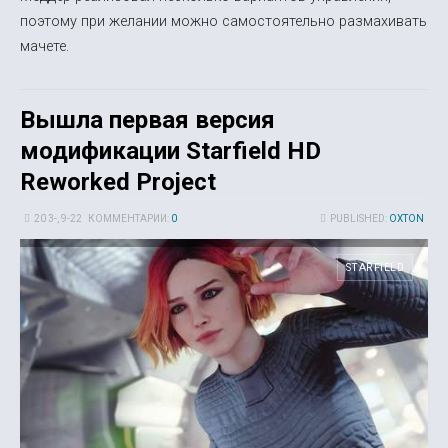
поэтому при желании можно самостоятельно размахивать
мачете.
Вышла первая версия
модификации Starfield HD
Reworked Project
20 3-, 9-22
КОММЕНТАРИИ:
0
PUBLISHED:
OXTON
STARFIELD