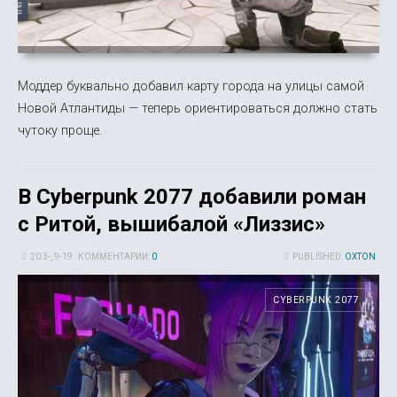
Моддер буквально добавил карту города на улицы самой
Новой Атлантиды — теперь ориентироваться должно стать
чутоку проще.
В Cyberpunk 2077 добавили роман
с Ритой, вышибалой «Лиззис»
20 3-, 9-19
КОММЕНТАРИИ:
0
PUBLISHED:
OXTON
CYBERPUNK 2077