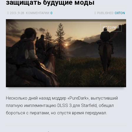
защищать будущие моды
20 3-, 9-28
КОММЕНТАРИИ:
0
PUBLISHED:
OXTON
ИСТОРИИ
Несколько дней назад моддер «PureDark», выпустивший
платную имплементацию DLSS 3 для Starfield, обещал
бороться с пиратами, но спустя время передумал.