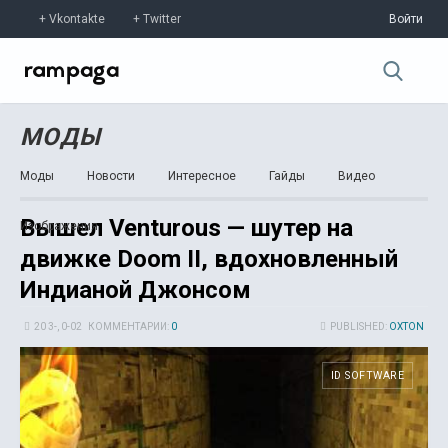
Vkontakte
Twitter
Войти
МОДЫ
Моды
Новости
Интересное
Гайды
Видео
Вышел Venturous — шутер на
Изображения
движке Doom II, вдохновленный
Индианой Джонсом
20 3-, 0-02
КОММЕНТАРИИ:
0
PUBLISHED:
OXTON
ID SOFTWARE