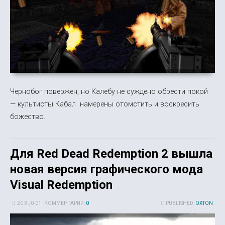
Чернобог повержен, но Калебу не суждено обрести покой
— культисты Кабал намерены отомстить и воскресить
божество.
Для Red Dead Redemption 2 вышла
новая версия графического мода
Visual Redemption
20 3-, 0-01
КОММЕНТАРИИ:
0
PUBLISHED:
OXTON