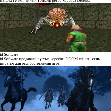
Вышел геймплейный трейлер ретро-хоррора Derelikt
id Software
id Software продавала пустые коробки DOOM тайваньским
пиратам для распространения игры