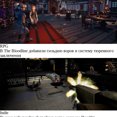
RPG
В The Bloodline добавили гильдию воров и систему тюремного
заключения
Indie