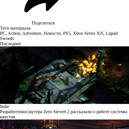
Поделиться
Теги материала
PC
,
Action
,
Adventure
,
Новости
,
PS5
,
Xbox Series X|S
,
Liquid
Swords
Последнее
Indie
Разработчики шутера Zero Sievert 2 рассказали о работе системы
квестов