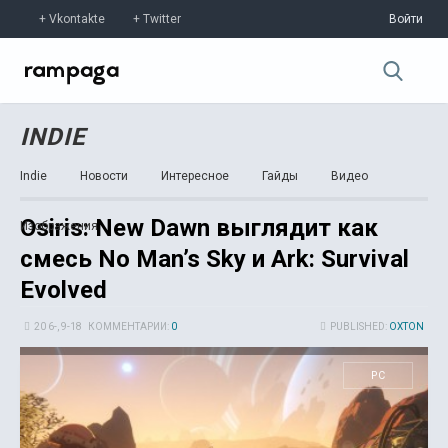
Vkontakte
Twitter
Войти
INDIE
Indie
Новости
Интересное
Гайды
Видео
Osiris: New Dawn выглядит как
Изображения
смесь No Man’s Sky и Ark: Survival
Evolved
20 6-, 9-18
КОММЕНТАРИИ:
0
PUBLISHED:
OXTON
PC