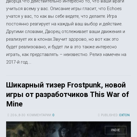
дворца.Что действительно интересно то, что ваши враги
учиться всему у вас. Описание игры гласит, что Echoes
учатся у вас, то как вы себе ведете, что делаете. Игра
постоянно реагирует на каждый ваш выбор и действие.
Другими словами, Дворец отслеживает ваши движения и
реализует их в клонах.Звучит здорово, но вот как это
будет реализовано, и будет ли в это также интересно
играть, как представлять – неизвестно. Релиз намечен на
2017-й год....
Шикарный тизер Frostpunk, новой
игры от разработчиков This War of
Mine
20 6-, 8-30
КОММЕНТАРИИ:
0
PUBLISHED:
OXTON
INDIE