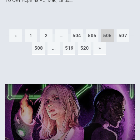
го Сентября на PC, Mac, Linux....
«
1
2
...
504
505
506
507
508
...
519
520
»