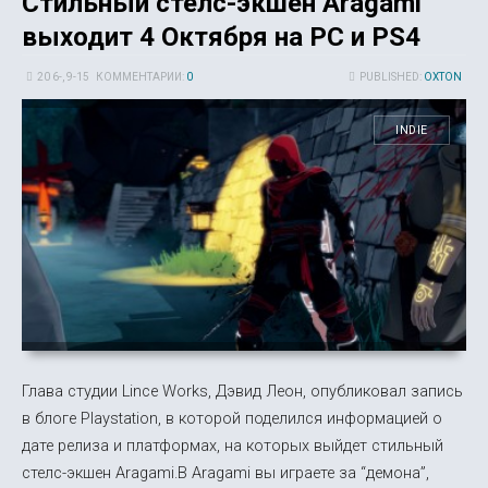
Стильный стелс-экшен Aragami
выходит 4 Октября на PC и PS4
20 6-, 9-15
КОММЕНТАРИИ:
0
PUBLISHED:
OXTON
INDIE
Глава студии Lince Works, Дэвид Леон, опубликовал запись
в блоге Playstation, в которой поделился информацией о
дате релиза и платформах, на которых выйдет стильный
стелс-экшен Aragami.В Aragami вы играете за “демона”,