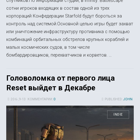
спутников.По информации студии, в Infinity: Battlescape
сотни игроков входящих в состав одной из трех
корпораций Конфедерации Starfold будут бороться за
контроль над системой.Основной целью игры будет захват
или уничтожение инфраструктуру противника с помощью
комбинаций орбитальных обстрелов крупных кораблей и
малых космических судов, в том числе
бомбардировщиков, перехватчиков и корветов. ...
Головоломка от первого лица
Reset выйдет в Декабре
20 6-, 9-13
КОММЕНТАРИИ:
0
PUBLISHED:
JOHN
INDIE