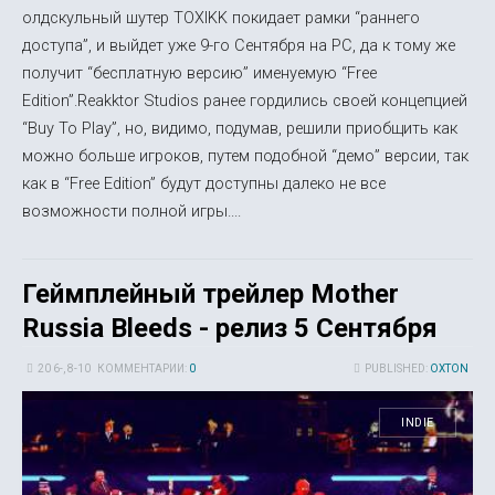
олдскульный шутер TOXIKK покидает рамки “раннего
доступа”, и выйдет уже 9-го Сентября на PC, да к тому же
получит “бесплатную версию” именуемую “Free
Edition”.Reakktor Studios ранее гордились своей концепцией
“Buy To Play”, но, видимо, подумав, решили приобщить как
можно больше игроков, путем подобной “демо” версии, так
как в “Free Edition” будут доступны далеко не все
возможности полной игры....
Геймплейный трейлер Mother
Russia Bleeds - релиз 5 Сентября
20 6-, 8-10
КОММЕНТАРИИ:
0
PUBLISHED:
OXTON
INDIE