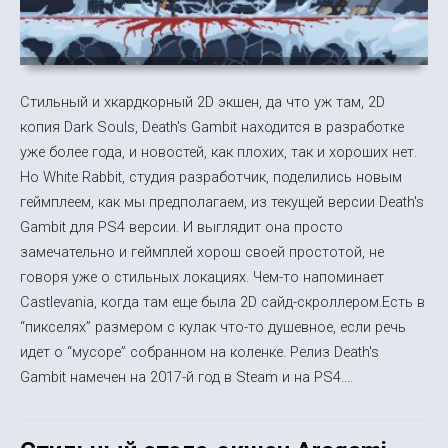
Стильный и хкардкорный 2D экшен, да что уж там, 2D
копия Dark Souls, Death's Gambit находится в разработке
уже более года, и новостей, как плохих, так и хороших нет.
Но White Rabbit, студия разработчик, поделились новым
геймплеем, как мы предполагаем, из текущей версии Death's
Gambit для PS4 версии. И выглядит она просто
замечательно и геймплей хорош своей простотой, не
говоря уже о стильных локациях. Чем-то напоминает
Castlevania, когда там еще была 2D сайд-скроллером.Есть в
“пикселях” размером с кулак что-то душевное, если речь
идет о “мусоре” собранном на коленке. Релиз Death's
Gambit намечен на 2017-й год в Steam и на PS4....