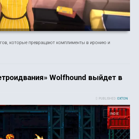
огов, которые превращают комплименты в иронию и
етроидвания» Wolfhound выйдет в
PUBLISHED:
OXTON
INDIE