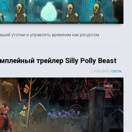
вшей утопии и управлять временем как ресурсом.
плейный трейлер Silly Polly Beast
PUBLISHED:
OXTON
INDIE