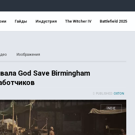
рии
Гайды
Индустрия
The Witcher IV
Battlefield 2025
део
Изображения
вала God Save Birmingham
аботчиков
PUBLISHED:
OXTON
INDIE