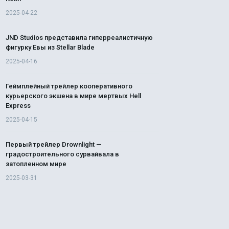
2025-04-22
JND Studios представила гиперреалистичную
фигурку Евы из Stellar Blade
2025-04-16
Геймплейный трейлер кооперативного
курьерского экшена в мире мертвых Hell
Express
2025-04-15
Первый трейлер Drownlight —
градостроительного сурвайвала в
затопленном мире
2025-03-31