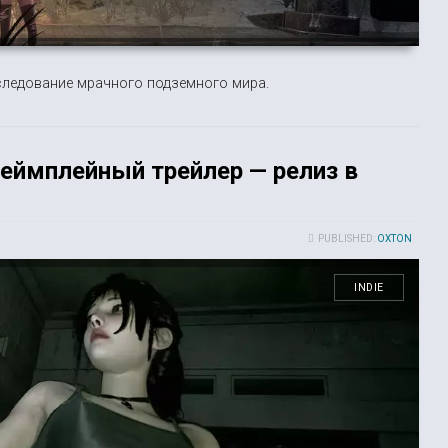
следование мрачного подземного мира.
геймплейный трейлер — релиз в
PUBLISHED:
OXTON
INDIE