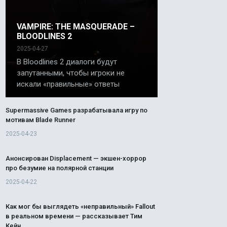
VAMPIRE: THE MASQUERADE –
BLOODLINES 2
2025-04-27
В Bloodlines 2 диалоги будут
запутанными, чтобы игроки не
искали «правильные» ответы
Supermassive Games разрабатывала игру по
мотивам Blade Runner
2025-04-23
Анонсирован Displacement — экшен-хоррор
про безумие на полярной станции
2025-04-22
Как мог бы выглядеть «неправильный» Fallout
в реальном времени — рассказывает Тим
Кейн