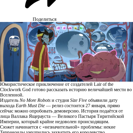
Поделиться
Юмористическое приключение от создателей Lair of the
Clockwork God готово рассказать историю величайшей мести во
Вселенной.
Издатель
No More Robots
и студия
Size Five
объявили дату
выхода
Earth Must Die
— релиз состоится 27 января, прямо
сейчас можно опробовать
демоверсию
. История подаётся от
лица Валлака Ящерауста — Великого Пастыря Тиритийской
Империи, который крайне недоволен происходящим.
Сюжет начинается с «незначительной» проблемы: некие
Терраноиды умудрились захватить его королевство.