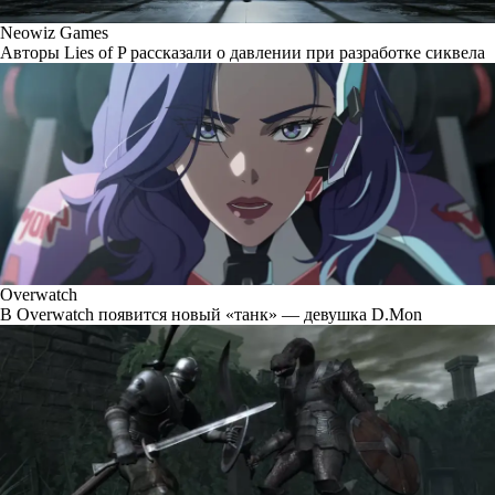
Neowiz Games
Авторы Lies of P рассказали о давлении при разработке сиквела
Overwatch
В Overwatch появится новый «танк» — девушка D.Mon