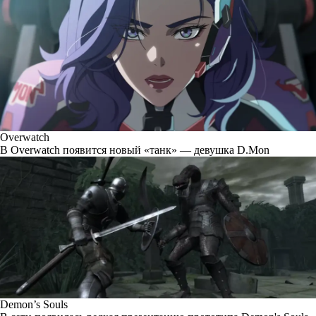
Overwatch
В Overwatch появится новый «танк» — девушка D.Mon
Demon’s Souls