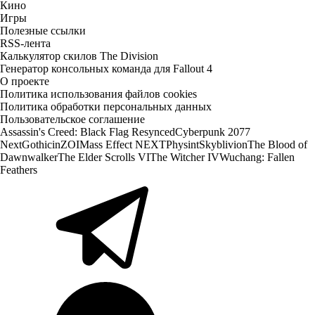
Кино
Игры
Полезные ссылки
RSS-лента
Калькулятор скилов The Division
Генератор консольных команда для Fallout 4
О проекте
Политика использования файлов cookies
Политика обработки персональных данных
Пользовательское соглашение
Assassin's Creed: Black Flag Resynced
Cyberpunk 2077
Next
Gothic
inZOI
Mass Effect NEXT
Physint
Skyblivion
The Blood of
Dawnwalker
The Elder Scrolls VI
The Witcher IV
Wuchang: Fallen
Feathers