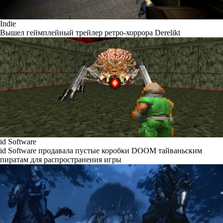
Indie
Вышел геймплейный трейлер ретро-хоррора Derelikt
id Software
id Software продавала пустые коробки DOOM тайваньским
пиратам для распространения игры