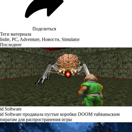
Поделиться
Теги материала
Indie
,
PC
,
Adventure
,
Новости
,
Simulator
Последнее
id Software
id Software продавала пустые коробки DOOM тайваньским
пиратам для распространения игры