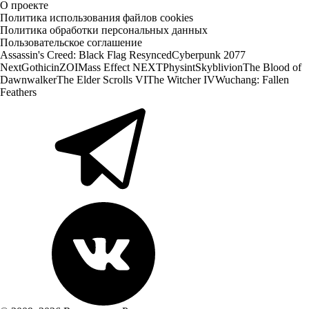
О проекте
Политика использования файлов cookies
Политика обработки персональных данных
Пользовательское соглашение
Assassin's Creed: Black Flag Resynced
Cyberpunk 2077
Next
Gothic
inZOI
Mass Effect NEXT
Physint
Skyblivion
The Blood of
Dawnwalker
The Elder Scrolls VI
The Witcher IV
Wuchang: Fallen
Feathers