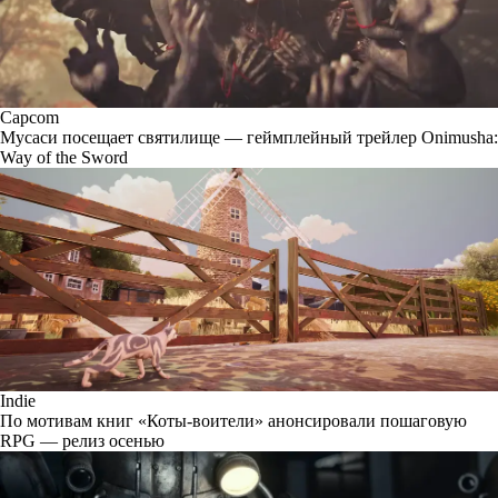
Capcom
Мусаси посещает святилище — геймплейный трейлер Onimusha:
Way of the Sword
Indie
По мотивам книг «Коты-воители» анонсировали пошаговую
RPG — релиз осенью