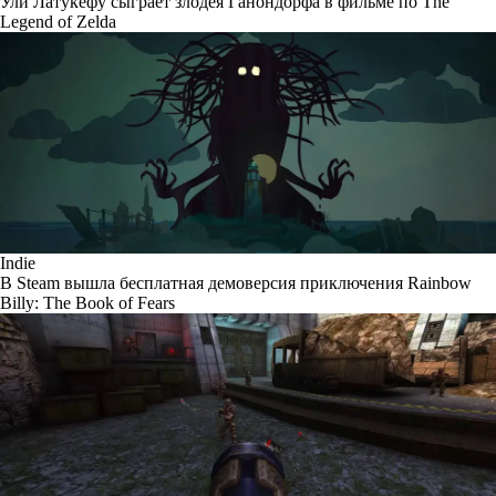
Ули Латукефу сыграет злодея Ганондорфа в фильме по The
Legend of Zelda
Indie
В Steam вышла бесплатная демоверсия приключения Rainbow
Billy: The Book of Fears