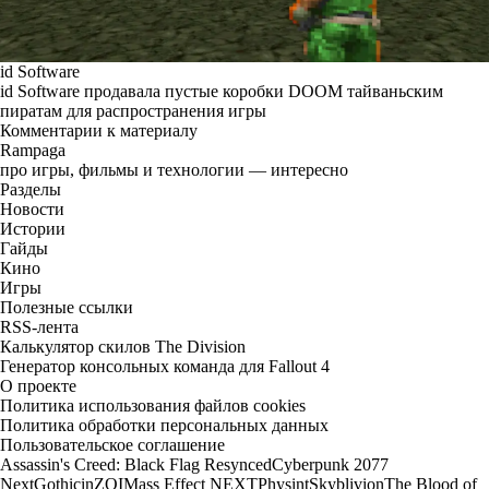
id Software
id Software продавала пустые коробки DOOM тайваньским
пиратам для распространения игры
Комментарии к материалу
Rampaga
про игры, фильмы и технологии — интересно
Разделы
Новости
Истории
Гайды
Кино
Игры
Полезные ссылки
RSS-лента
Калькулятор скилов The Division
Генератор консольных команда для Fallout 4
О проекте
Политика использования файлов cookies
Политика обработки персональных данных
Пользовательское соглашение
Assassin's Creed: Black Flag Resynced
Cyberpunk 2077
Next
Gothic
inZOI
Mass Effect NEXT
Physint
Skyblivion
The Blood of