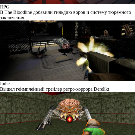
RPG
В The Bloodline добавили гильдию воров и систему тюремного
заключения
Indie
Вышел геймплейный трейлер ретро-хоррора Derelikt