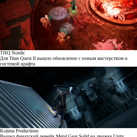
THQ Nordic
Для Titan Quest II вышло обновление с новым мастерством и
системой крафта
Kojima Productions
Вышел фанатский ремейк Metal Gear Solid на движке Unity