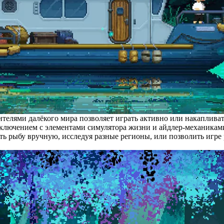
телями далёкого мира позволяет играть активно или накапливат
ючением с элементами симулятора жизни и айдлер-механикам
ть рыбу вручную, исследуя разные регионы, или позволить игре 