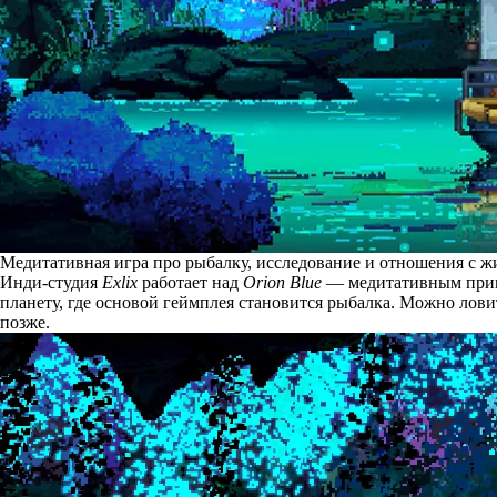
Медитативная игра про рыбалку, исследование и отношения с жи
Инди-студия
Exlix
работает над
Orion Blue
— медитативным прикл
планету, где основой геймплея становится рыбалка. Можно лови
позже.