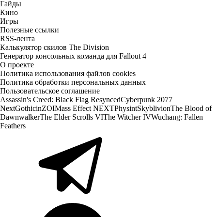
Гайды
Кино
Игры
Полезные ссылки
RSS-лента
Калькулятор скилов The Division
Генератор консольных команда для Fallout 4
О проекте
Политика использования файлов cookies
Политика обработки персональных данных
Пользовательское соглашение
Assassin's Creed: Black Flag Resynced
Cyberpunk 2077
Next
Gothic
inZOI
Mass Effect NEXT
Physint
Skyblivion
The Blood of
Dawnwalker
The Elder Scrolls VI
The Witcher IV
Wuchang: Fallen
Feathers