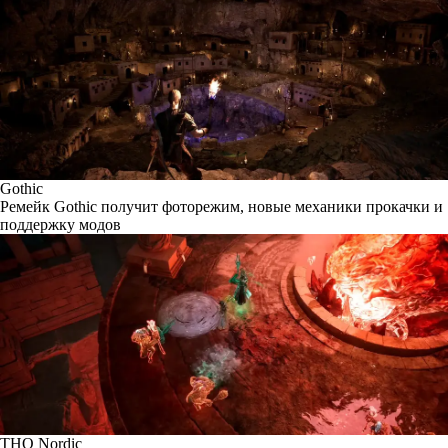
Gothic
Ремейк Gothic получит фоторежим, новые механики прокачки и
поддержку модов
THQ Nordic