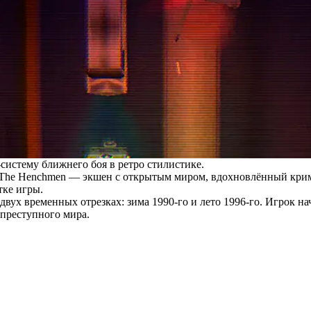
систему ближнего боя в ретро стилистике.
у The Henchmen — экшен с открытым миром, вдохновлённый кри
тке игры.
вух временных отрезках: зима 1990-го и лето 1996-го. Игрок н
 преступного мира.