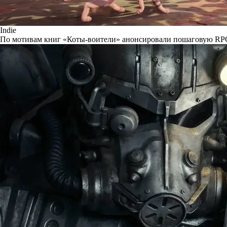
Indie
По мотивам книг «Коты-воители» анонсировали пошаговую RP