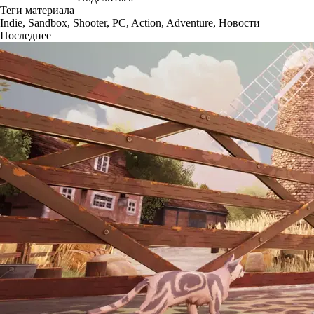
Теги материала
Indie
,
Sandbox
,
Shooter
,
PC
,
Action
,
Adventure
,
Новости
Последнее