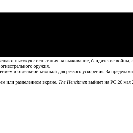
бещают высокую: испытания на выживание, бандитские войны, с
 огнестрельного оружия.
нием и отдельной кнопкой для резкого ускорения. За пределами
ем или разделенном экране.
The Henchmen
выйдет на PC 26 мая 2