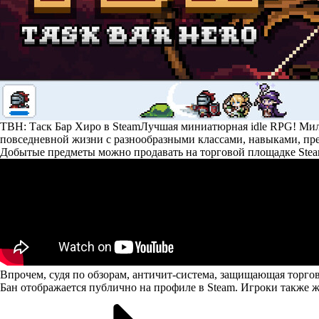
TBH: Таск Бар Хиро в Steam
Лучшая миниатюрная idle RPG! Милы
повседневной жизни с разнообразными классами, навыками, пр
Добытые предметы можно продавать на торговой площадке Steam 
Впрочем, судя по обзорам, античит-система, защищающая торгов
Бан отображается публично на профиле в Steam. Игроки также 