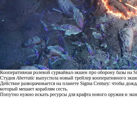
Кооперативная ролевой сурвайвал-экшен про оборону базы на S
Студия
Aberratic
выпустила новый трейлер кооперативного экш
Действие разворачивается на планете Sigma Century: чтобы д
который мешает кораблям сесть.
Попутно нужно искать ресурсы для крафта нового оружия и эки