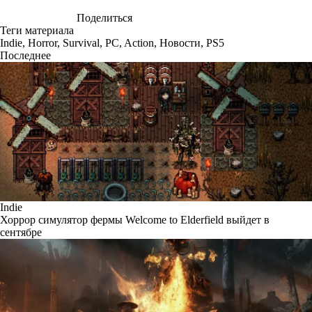
Поделиться
Теги материала
Indie
,
Horror
,
Survival
,
PC
,
Action
,
Новости
,
PS5
Последнее
Indie
Хоррор симулятор фермы Welcome to Elderfield выйдет в
сентябре