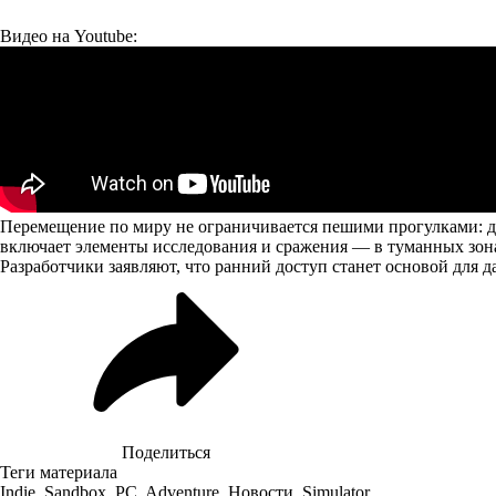
Видео на Youtube:
Перемещение по миру не ограничивается пешими прогулками: до
включает элементы исследования и сражения — в туманных зон
Разработчики заявляют, что ранний доступ станет основой для 
Поделиться
Теги материала
Indie
,
Sandbox
,
PC
,
Adventure
,
Новости
,
Simulator