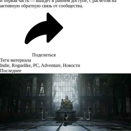
и первая часть — выйдет в раннем доступе, с расчётом на
активную обратную связь от сообщества.
Поделиться
Теги материала
Indie
,
Roguelike
,
PC
,
Adventure
,
Новости
Последнее