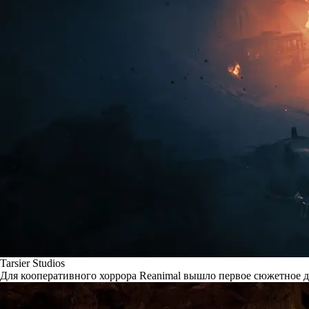
Tarsier Studios
Для кооперативного хоррора Reanimal вышло первое сюжетное д