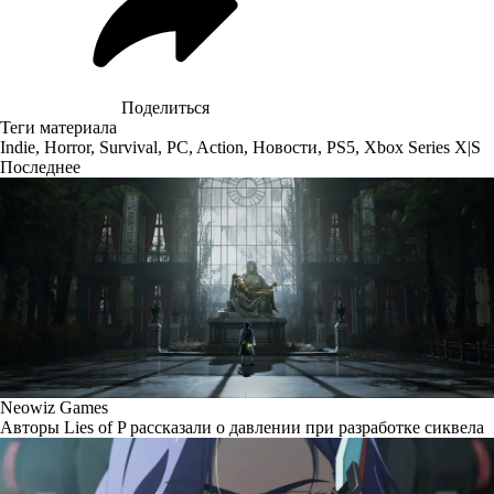
Поделиться
Теги материала
Indie
,
Horror
,
Survival
,
PC
,
Action
,
Новости
,
PS5
,
Xbox Series X|S
Последнее
Neowiz Games
Авторы Lies of P рассказали о давлении при разработке сиквела