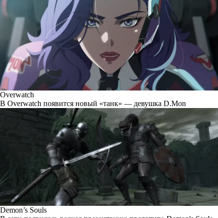
Overwatch
В Overwatch появится новый «танк» — девушка D.Mon
Demon’s Souls