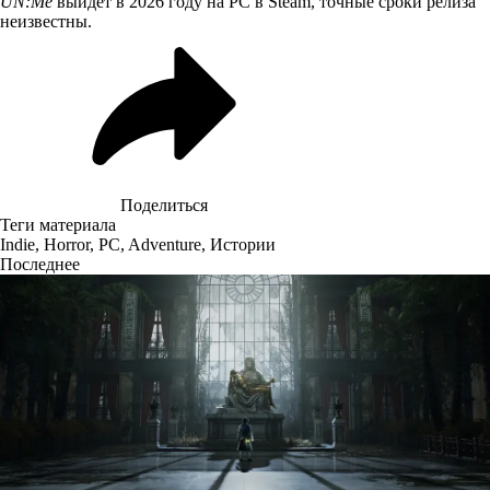
UN:Me
выйдет в 2026 году на PC в Steam, точные сроки релиза
неизвестны.
Поделиться
Теги материала
Indie
,
Horror
,
PC
,
Adventure
,
Истории
Последнее