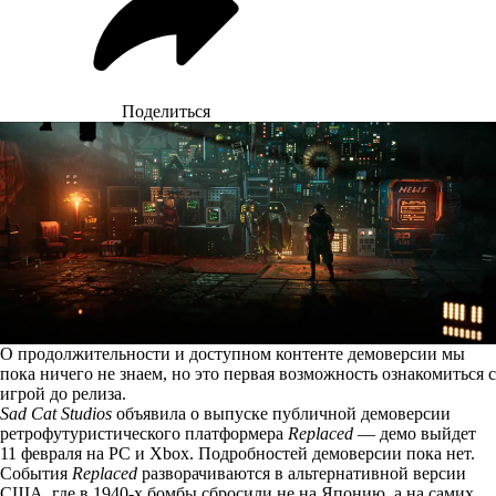
Поделиться
О продолжительности и доступном контенте демоверсии мы
пока ничего не знаем, но это первая возможность ознакомиться с
игрой до релиза.
Sad Cat Studios
объявила
о выпуске публичной демоверсии
ретрофутуристического платформера
Replaced
— демо выйдет
11 февраля на PC и Xbox. Подробностей демоверсии пока нет.
События
Replaced
разворачиваются в альтернативной версии
США, где в 1940-х бомбы сбросили не на Японию, а на самих