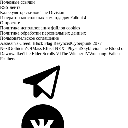
Полезные ссылки
RSS-лента
Калькулятор скилов The Division
Генератор консольных команда для Fallout 4
О проекте
Политика использования файлов cookies
Политика обработки персональных данных
Пользовательское соглашение
Assassin's Creed: Black Flag Resynced
Cyberpunk 2077
Next
Gothic
inZOI
Mass Effect NEXT
Physint
Skyblivion
The Blood of
Dawnwalker
The Elder Scrolls VI
The Witcher IV
Wuchang: Fallen
Feathers