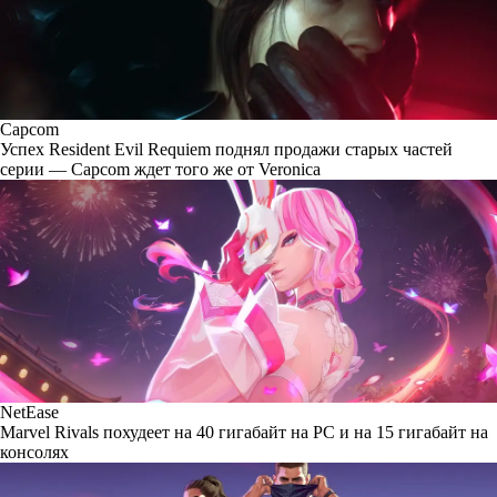
Capcom
Успех Resident Evil Requiem поднял продажи старых частей
серии — Capcom ждет того же от Veronica
NetEase
Marvel Rivals похудеет на 40 гигабайт на PC и на 15 гигабайт на
консолях