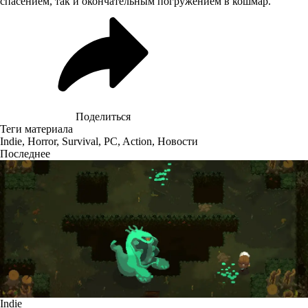
спасением, так и окончательным погружением в кошмар.
Поделиться
Теги материала
Indie
,
Horror
,
Survival
,
PC
,
Action
,
Новости
Последнее
Indie