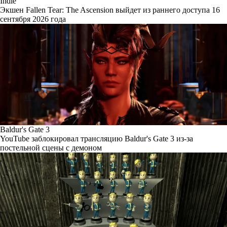
Indie
Экшен Fallen Tear: The Ascension выйдет из раннего доступа 16
сентября 2026 года
Baldur's Gate 3
YouTube заблокировал трансляцию Baldur's Gate 3 из-за
постельной сцены с демоном