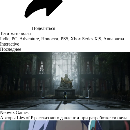
Поделиться
Теги материала
Indie
,
PC
,
Adventure
,
Новости
,
PS5
,
Xbox Series X|S
,
Annapurna
Interactive
Последнее
Neowiz Games
Авторы Lies of P рассказали о давлении при разработке сиквела