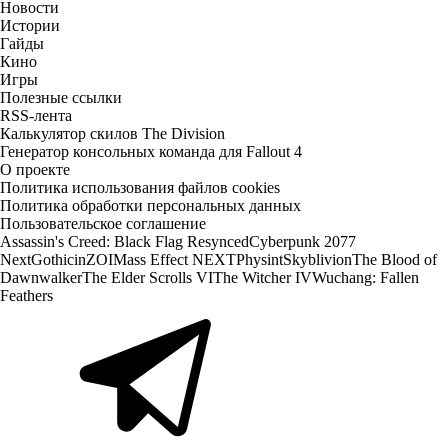
Новости
Истории
Гайды
Кино
Игры
Полезные ссылки
RSS-лента
Калькулятор скилов The Division
Генератор консольных команда для Fallout 4
О проекте
Политика использования файлов cookies
Политика обработки персональных данных
Пользовательское соглашение
Assassin's Creed: Black Flag Resynced
Cyberpunk 2077
Next
Gothic
inZOI
Mass Effect NEXT
Physint
Skyblivion
The Blood of
Dawnwalker
The Elder Scrolls VI
The Witcher IV
Wuchang: Fallen
Feathers