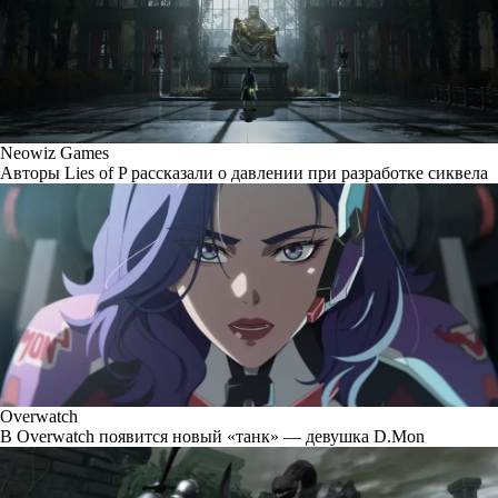
Neowiz Games
Авторы Lies of P рассказали о давлении при разработке сиквела
Overwatch
В Overwatch появится новый «танк» — девушка D.Mon