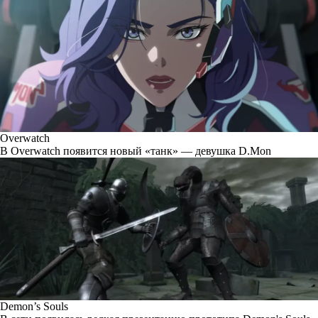
Overwatch
В Overwatch появится новый «танк» — девушка D.Mon
Demon’s Souls