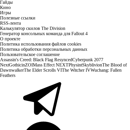
Гайды
Кино
Игры
Полезные ссылки
RSS-лента
Калькулятор скилов The Division
Генератор консольных команда для Fallout 4
О проекте
Политика использования файлов cookies
Политика обработки персональных данных
Пользовательское соглашение
Assassin's Creed: Black Flag Resynced
Cyberpunk 2077
Next
Gothic
inZOI
Mass Effect NEXT
Physint
Skyblivion
The Blood of
Dawnwalker
The Elder Scrolls VI
The Witcher IV
Wuchang: Fallen
Feathers