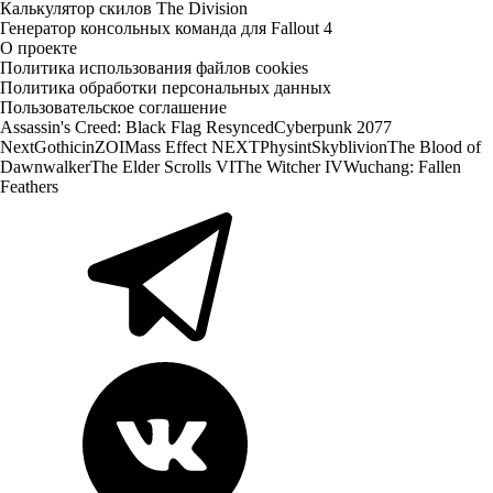
Калькулятор скилов The Division
Генератор консольных команда для Fallout 4
О проекте
Политика использования файлов cookies
Политика обработки персональных данных
Пользовательское соглашение
Assassin's Creed: Black Flag Resynced
Cyberpunk 2077
Next
Gothic
inZOI
Mass Effect NEXT
Physint
Skyblivion
The Blood of
Dawnwalker
The Elder Scrolls VI
The Witcher IV
Wuchang: Fallen
Feathers