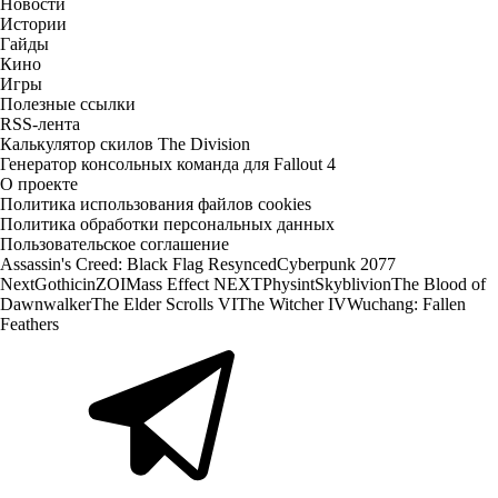
Новости
Истории
Гайды
Кино
Игры
Полезные ссылки
RSS-лента
Калькулятор скилов The Division
Генератор консольных команда для Fallout 4
О проекте
Политика использования файлов cookies
Политика обработки персональных данных
Пользовательское соглашение
Assassin's Creed: Black Flag Resynced
Cyberpunk 2077
Next
Gothic
inZOI
Mass Effect NEXT
Physint
Skyblivion
The Blood of
Dawnwalker
The Elder Scrolls VI
The Witcher IV
Wuchang: Fallen
Feathers