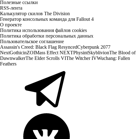
Полезные ссылки
RSS-лента
Калькулятор скилов The Division
Генератор консольных команда для Fallout 4
О проекте
Политика использования файлов cookies
Политика обработки персональных данных
Пользовательское соглашение
Assassin's Creed: Black Flag Resynced
Cyberpunk 2077
Next
Gothic
inZOI
Mass Effect NEXT
Physint
Skyblivion
The Blood of
Dawnwalker
The Elder Scrolls VI
The Witcher IV
Wuchang: Fallen
Feathers