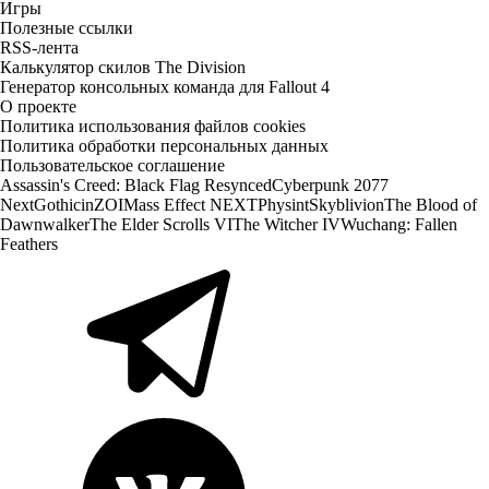
Игры
Полезные ссылки
RSS-лента
Калькулятор скилов The Division
Генератор консольных команда для Fallout 4
О проекте
Политика использования файлов cookies
Политика обработки персональных данных
Пользовательское соглашение
Assassin's Creed: Black Flag Resynced
Cyberpunk 2077
Next
Gothic
inZOI
Mass Effect NEXT
Physint
Skyblivion
The Blood of
Dawnwalker
The Elder Scrolls VI
The Witcher IV
Wuchang: Fallen
Feathers