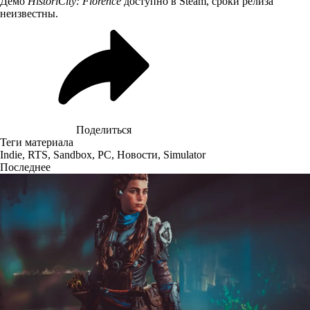
Демо
HistoriCity: Florence
доступно
в Steam, сроки релиза
неизвестны.
Поделиться
Теги материала
Indie
,
RTS
,
Sandbox
,
PC
,
Новости
,
Simulator
Последнее