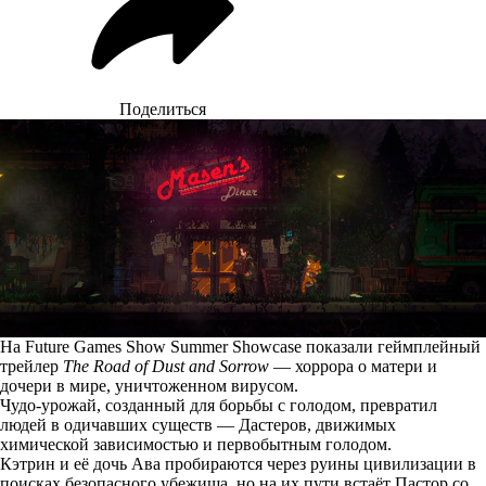
Поделиться
На Future Games Show Summer Showcase показали геймплейный
трейлер
The Road of Dust and Sorrow
— хоррора о матери и
дочери в мире, уничтоженном вирусом.
Чудо-урожай, созданный для борьбы с голодом, превратил
людей в одичавших существ — Дастеров, движимых
химической зависимостью и первобытным голодом.
Кэтрин и её дочь Ава пробираются через руины цивилизации в
поисках безопасного убежища, но на их пути встаёт Пастор со