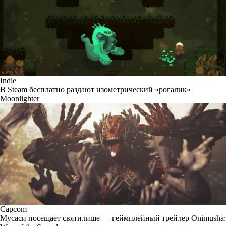
Indie
В Steam бесплатно раздают изометрический «рогалик»
Moonlighter
Capcom
Мусаси посещает святилище — геймплейный трейлер Onimusha: