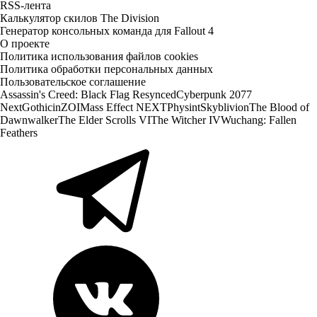
RSS-лента
Калькулятор скилов The Division
Генератор консольных команда для Fallout 4
О проекте
Политика использования файлов cookies
Политика обработки персональных данных
Пользовательское соглашение
Assassin's Creed: Black Flag Resynced
Cyberpunk 2077
Next
Gothic
inZOI
Mass Effect NEXT
Physint
Skyblivion
The Blood of
Dawnwalker
The Elder Scrolls VI
The Witcher IV
Wuchang: Fallen
Feathers