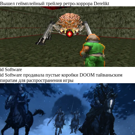
Вышел геймплейный трейлер ретро-хоррора Derelikt
id Software
id Software продавала пустые коробки DOOM тайваньским
пиратам для распространения игры