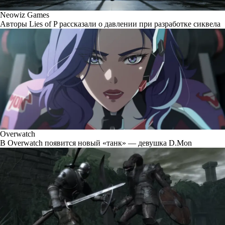
Neowiz Games
Авторы Lies of P рассказали о давлении при разработке сиквела
Overwatch
В Overwatch появится новый «танк» — девушка D.Mon